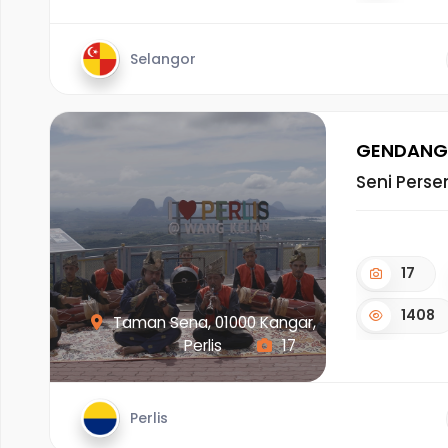
Selangor
GENDANG 
Seni Pers
17
1408
Taman Sena, 01000 Kangar,
Perlis
17
Perlis