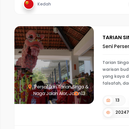
Kedah
TARIAN S
Seni Pers
Tarian Sing
warisan bud
yang kaya d
falsafah, dan
Persatuan Tarian Singa &
Naga Jalan Alor, Jalan...
13
13
2024