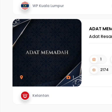
WP Kuala Lumpur
ADAT ME
Adat Res
1
2174
1
Kelantan