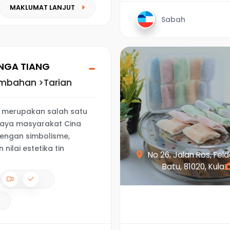
MAKLUMAT LANJUT
Sabah
INGA TIANG
embahan >Tarian
a merupakan salah satu
aya masyarakat Cina
engan simbolisme,
 nilai estetika tin
No 26, Jalan Ros, Feld
Batu, 81020, Kula...
7