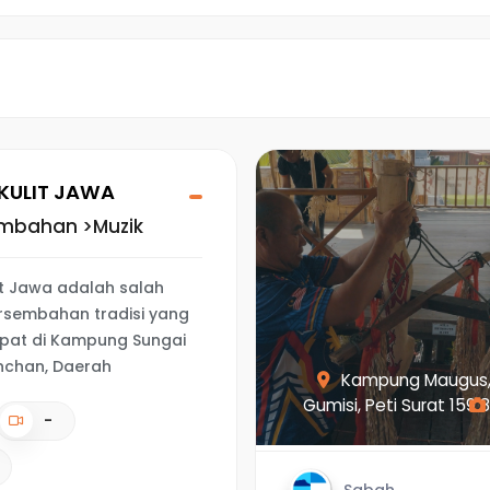
SENARAI
SEMULA
KULIT JAWA
embahan >Muzik
t Jawa adalah salah
ersembahan tradisi yang
pat di Kampung Sungai
inchan, Daerah
Kampung Maugus,
Gumisi, Peti Surat 159 8
-