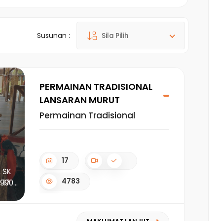
Susunan :
Sila Pilih
PERMAINAN TRADISIONAL
LANSARAN MURUT
Permainan Tradisional
17
 SK
4783
990...
17