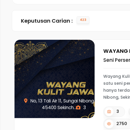
Keputusan Carian :
423
WAYANG 
Seni Pers
Wayang Kuli
satu seni p
hanya terda
Nibong, Sek
No, 13 Tali Air 11, Sungai Nibong
45400 Sekinch...
3
3
2750