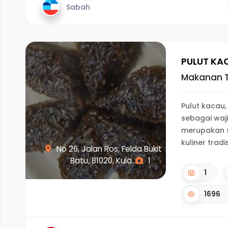
Sabah
PULUT KA
Makanan T
Pulut kacau,
sebagai waj
merupakan s
kuliner trad
No 26, Jalan Ros, Felda Bukit
Batu, 81020, Kula...
1
1
1696