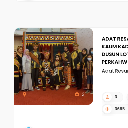
ADAT RES
KAUM KA
DUSUN LO
PERKAHW
Adat Res
3
3
3695