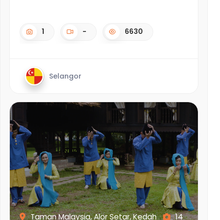
1
-
6630
Selangor
Taman Malaysia, Alor Setar, Kedah
14