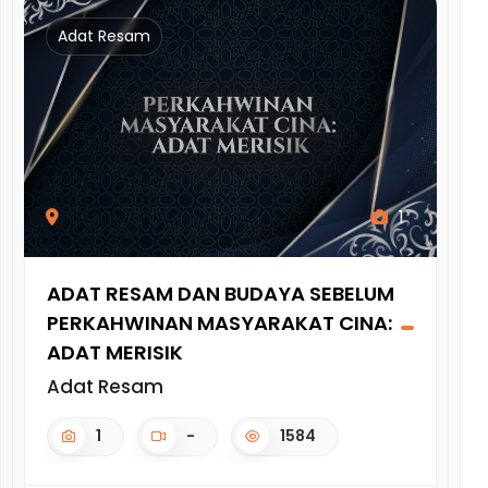
Adat Resam
A
1
ADAT RESAM DAN BUDAYA SEBELUM
AD
PERKAHWINAN MASYARAKAT CINA:
KE
ADAT MERISIK
Ad
Adat Resam
1
-
1584