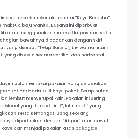
disional mereka dikenali sebagai “Kuyu Berecha”
maksud baju wanita. Busana ini diperbuat
tih atau menggunakan material kapas dan satin
Bahagian bawahnya dipadankan dengan skirt
t yang disebut “Tekip Saiting”, berwarna hitam
ak yang disusun secara vertikal dan horizontal
undayeh pula memakai pakaian yang dinamakan
diperbuat daripada kulit kayu pokok Terap hutan
an lembut menyerupai kain. Pakaian ini sering
disional yang disebut “Arit”, iaitu motif yang
gkasan serta semangat juang seorang
diannya dipadankan dengan “Abpar” atau cawat,
it kayu dan menjadi pakaian asas bahagian