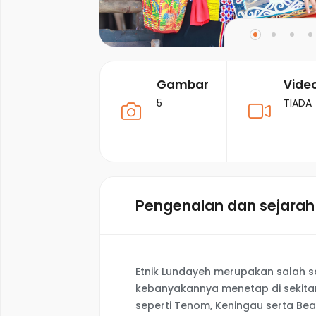
Gambar
Vide
5
TIADA
Pengenalan dan sejarah
Etnik Lundayeh merupakan salah s
kebanyakannya menetap di sekitar
seperti Tenom, Keningau serta Be