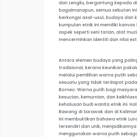
dan Lengilu, bergantung kepada 
bagaimanapun, semua sebutan in
berkongsi asal-usul, budaya dan
kumpulan etnik ini memiliki kanva
aspek seperti seni tarian, alat muz
mencerminkan identiti dan nilai e
Antara elemen budaya yang paling
tradisional, kerana keunikan pakai
melalui pemilihan warna putih se
sesuatu yang tidak terdapat pad
Borneo. Warna putih bagi masya
kesucian, kemurnian, dan keikhlas
kehalusan budi wanita etnik ini. Ha
Bawang di Sarawak dan di Kaliman
ini membuktikan bahawa etnik Lunda
tersendiri dan unik, menjadikanny
menggunakan warna putih sebagai