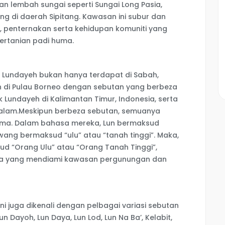
n lembah sungai seperti Sungai Long Pasia,
g di daerah Sipitang. Kawasan ini subur dan
n, penternakan serta kehidupan komuniti yang
rtanian padi huma.
k Lundayeh bukan hanya terdapat di Sabah,
ain di Pulau Borneo dengan sebutan yang berbeza
k Lundayeh di Kalimantan Timur, Indonesia, serta
salam.Meskipun berbeza sebutan, semuanya
ama. Dalam bahasa mereka, Lun bermaksud
ang bermaksud “ulu” atau “tanah tinggi”. Maka,
d “Orang Ulu” atau “Orang Tanah Tinggi”,
a yang mendiami kawasan pergunungan dan
ni juga dikenali dengan pelbagai variasi sebutan
un Dayoh, Lun Daya, Lun Lod, Lun Na Ba’, Kelabit,