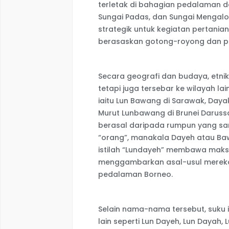
terletak di bahagian pedalaman da
Sungai Padas, dan Sungai Mengalon
strategik untuk kegiatan pertania
berasaskan gotong-royong dan pe
Secara geografi dan budaya, etni
tetapi juga tersebar ke wilayah l
iaitu Lun Bawang di Sarawak, Daya
Murut Lunbawang di Brunei Darus
berasal daripada rumpun yang s
“orang”, manakala Dayeh atau Baw
istilah “Lundayeh” membawa maksu
menggambarkan asal-usul merek
pedalaman Borneo.
Selain nama-nama tersebut, suku i
lain seperti Lun Dayeh, Lun Dayah, L