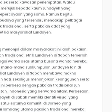
dialek serta kawasan penempatan. Walau
i merujuk kepada kaum Lundayeh yang
 kepercayaan yang sama. Namun begitu,
s budaya yang tersendiri, mencakupi pelbagai
ik tradisional, serta pakaian adat yang
stetika masyarakat Lundayeh.
 menonjol dalam masyarakat ini ialah pakaian
an tradisional etnik Lundayeh di Sabah terserlah
bagai warna asas utama busana wanita mereka,
a mana-mana subkumpulan Lundayeh lain di
rakat Lundayeh di Sabah membawa makna
an hati, sekaligus menonjolkan keanggunan serta
l ini berbeza dengan pakaian tradisional Lun
tan, Indonesia yang berwarna hitam. Perbezaan
yeh di Sabah memiliki identiti visual yang
a satu-satunya komuniti di Borneo yang
 lambang utama pakaian tradisional mereka.