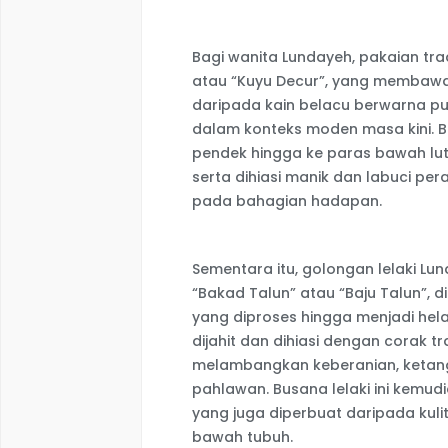
Bagi wanita Lundayeh, pakaian tra
atau “Kuyu Decur”, yang membawa 
daripada kain belacu berwarna pu
dalam konteks moden masa kini. 
pendek hingga ke paras bawah lutu
serta dihiasi manik dan labuci per
pada bahagian hadapan.
Sementara itu, golongan lelaki L
“Bakad Talun” atau “Baju Talun”, 
yang diproses hingga menjadi helai
dijahit dan dihiasi dengan corak tra
melambangkan keberanian, ketan
pahlawan. Busana lelaki ini kemu
yang juga diperbuat daripada kul
bawah tubuh.