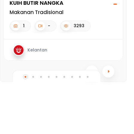
KUIH BUTIR NANGKA
G
Makanan Tradisional
M
1
-
3293
Kelantan