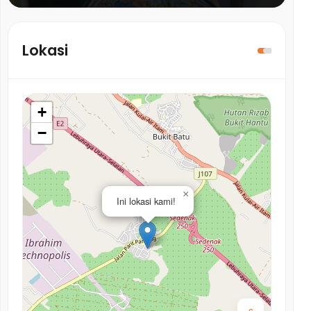
Lokasi
+
−
×
Ini lokasi kami!