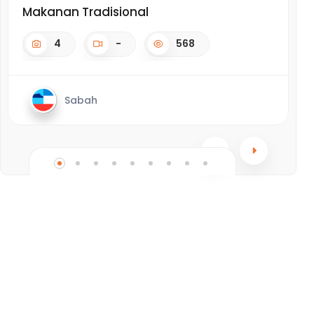
Makanan Tradisional
M
4
-
568
Sabah