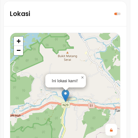
Lokasi
+
−
×
Ini lokasi kami!