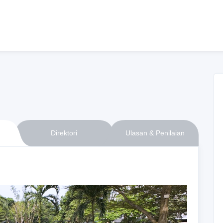
Direktori
Ulasan & Penilaian