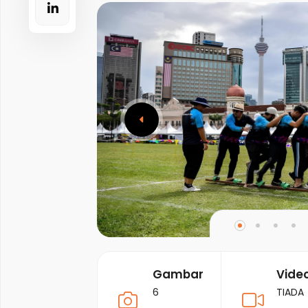
Gambar
Vide
6
TIADA