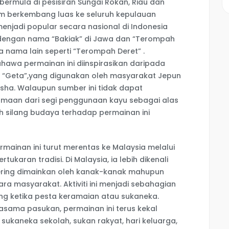
 bermula di pesisiran Sungai Rokan, Riau dan
um berkembang luas ke seluruh kepulauan
menjadi popular secara nasional di Indonesia
 dengan nama “Bakiak” di Jawa dan “Terompah
 nama lain seperti “Terompah Deret” .
wa permainan ini diinspirasikan daripada
itu “Geta”,yang digunakan oleh masyarakat Jepun
sha. Walaupun sumber ini tidak dapat
amaan dari segi penggunaan kayu sebagai alas
 silang budaya terhadap permainan ini
mainan ini turut merentas ke Malaysia melalui
karan tradisi. Di Malaysia, ia lebih dikenali
ring dimainkan oleh kanak-kanak mahupun
a masyarakat. Aktiviti ini menjadi sebahagian
ng ketika pesta keramaian atau sukaneka.
asama pasukan, permainan ini terus kekal
 sukaneka sekolah, sukan rakyat, hari keluarga,