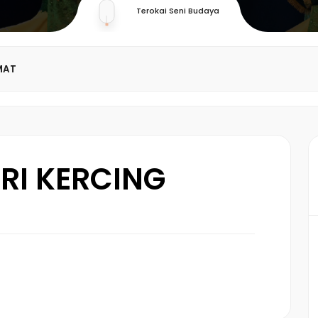
Terokai Seni Budaya
MAT
RI KERCING