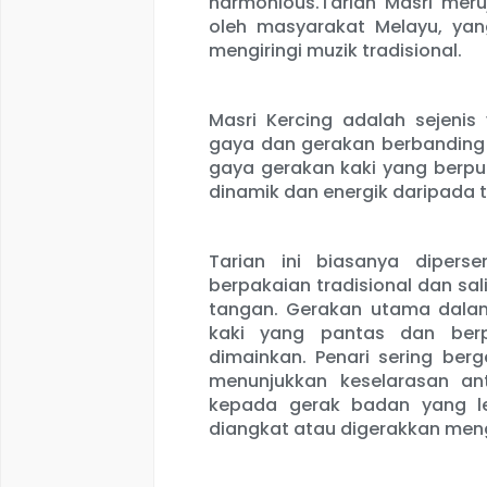
harmonious.Tarian Masri meruj
oleh masyarakat Melayu, yan
mengiringi muzik tradisional.
Masri Kercing adalah sejenis
gaya dan gerakan berbanding 
gaya gerakan kaki yang berputar
dinamik dan energik daripada t
Tarian ini biasanya diper
berpakaian tradisional dan sa
tangan. Gerakan utama dalam
kaki yang pantas dan ber
dimainkan. Penari sering ber
menunjukkan keselarasan ant
kepada gerak badan yang l
diangkat atau digerakkan meng