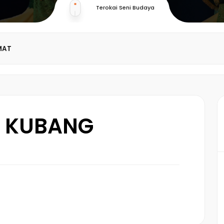
Terokai Seni Budaya
MAT
K KUBANG