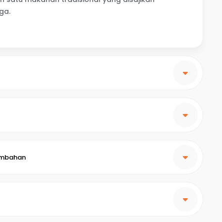
ga.
embahan