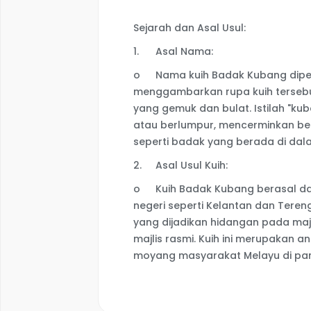
Sejarah dan Asal Usul:
1.
Asal Nama:
o
Nama kuih Badak Kubang dipe
menggambarkan rupa kuih tersebu
yang gemuk dan bulat. Istilah "k
atau berlumpur, mencerminkan ben
seperti badak yang berada di dal
2.
Asal Usul Kuih:
o
Kuih Badak Kubang berasal dari
negeri seperti Kelantan dan Teren
yang dijadikan hidangan pada majli
majlis rasmi. Kuih ini merupakan a
moyang masyarakat Melayu di pan