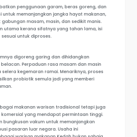
batkan penggunaan garam, beras goreng, dan
si untuk memanjangkan jangka hayat makanan,
k gabungan masam, masin, dan sedikit manis.
han utama kerana sifatnya yang tahan lama, isi
 sesuai untuk diproses.
imnya digoreng garing dan dihidangkan
l belacan. Perpaduan rasa masam dan masin
elera kegemaran ramai. Menariknya, proses
lkan probiotik semula jadi yang memberi
aman.
ebagai makanan warisan tradisional tetapi juga
 komersial yang mendapat permintaan tinggi.
m bungkusan vakum untuk memanjangkan
si pasaran luar negara. Usaha ini
bagai warisan makanan Kedah bukan sahaja