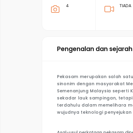
4
TIADA
Pengenalan dan sejarah
Pekasam merupakan salah satu
sinonim dengan masyarakat Mel
Semenanjung Malaysia seperti Ke
sekadar lauk sampingan, tetap
terdahulu dalam memelihara m
wujudnya teknologi penyejukan
Asal-usul perkataan pekasam dipe