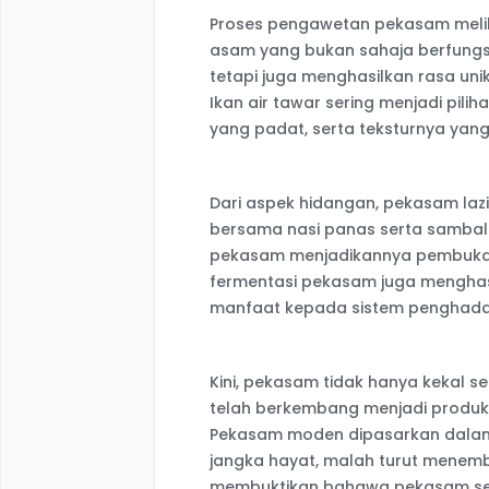
Proses pengawetan pekasam meli
asam yang bukan sahaja berfung
tetapi juga menghasilkan rasa uni
Ikan air tawar sering menjadi pili
yang padat, serta teksturnya yang
Dari aspek hidangan, pekasam laz
bersama nasi panas serta samba
pekasam menjadikannya pembuka s
fermentasi pekasam juga menghasi
manfaat kepada sistem penghad
Kini, pekasam tidak hanya kekal s
telah berkembang menjadi produk
Pekasam moden dipasarkan dala
jangka hayat, malah turut menembu
membuktikan bahawa pekasam se