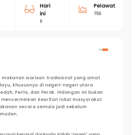
Hari
Pelawat
ini
755
11
 makanan warisan tradisional yang amat
ayu, khususnya di negeri-negeri utara
dah, Perlis, dan Perak. Hidangan ini bukan
i mencerminkan kearifan lokal masyarakat
akanan secara semula jadi sebelum
 moden.
rcayai berasal daripada istilah “asam” yang