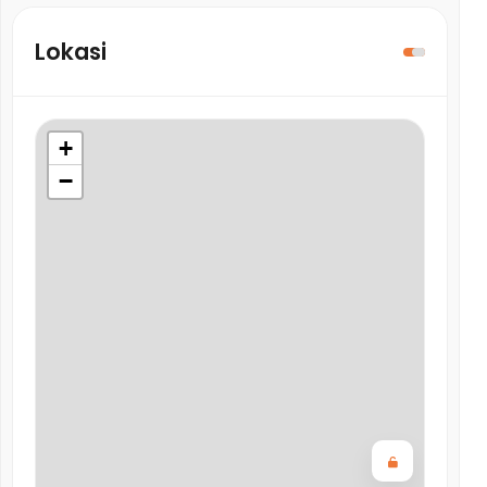
Lokasi
+
−