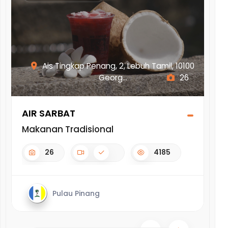
ung
Ais Tingkap Penang, 2, Lebuh Tamil, 10100
Georg...
26
AIR SARBAT
IN
Makanan Tradisional
Ma
26
4185
Pulau Pinang