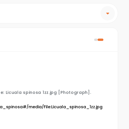
ile: Licuala spinosa 1zz.jpg
[Photograph].
uala_spinosa#/media/File:Licuala_spinosa_1zz.jpg