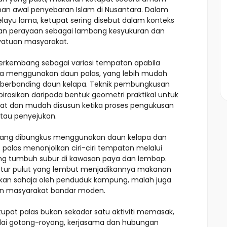
man awal penyebaran Islam di Nusantara. Dalam
layu lama, ketupat sering disebut dalam konteks
an perayaan sebagai lambang kesyukuran dan
atuan masyarakat.
erkembang sebagai variasi tempatan apabila
la menggunakan daun palas, yang lebih mudah
, berbanding daun kelapa. Teknik pembungkusan
spirasikan daripada bentuk geometri praktikal untuk
dat dan mudah disusun ketika proses pengukusan
tau penyejukan.
 yang dibungkus menggunakan daun kelapa dan
 palas menonjolkan ciri-ciri tempatan melalui
ng tumbuh subur di kawasan paya dan lembap.
stur pulut yang lembut menjadikannya makanan
bukan sahaja oleh penduduk kampung, malah juga
n masyarakat bandar moden.
tupat palas bukan sekadar satu aktiviti memasak,
ilai gotong-royong, kerjasama dan hubungan