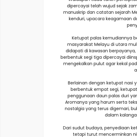
dipercayai telah wujud sejak za
manuskrip dan catatan sejarah Me
kenduri, upacara keagamaan d
peny
Ketupat palas kemudiannya b
masyarakat Melayu di utara mu
didapati di kawasan berpayanya
berbentuk segi tiga dipercayai diin
mengekalkan pulut agar kekal pa
a
Berlainan dengan ketupat nasi
berbentuk empat segi, ketupat
penggunaan daun palas duri ya
Aromanya yang harum serta tek
nostalgia yang terus digemari, 
dalam kalanga
Dari sudut budaya, penyediaan ke
tetapi turut mencerminkan n