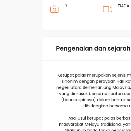
7
TIADA
Pengenalan dan sejarah
Ketupat palas merupakan sejenis 
sinonim dengan perayaan Hari Raya
negeri utara Semenanjung Malaysia, 
yang dimasak bersama santan dan
(Licuala spinosa) dalam bentuk se
dihidangkan bersama r
Asal usul ketupat palas berka
masyarakat Melayu tradisional ya
Walaupun tiada tarikh pencipt