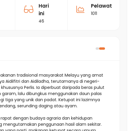
Hari
Pelawat
ini
1011
46
makanan tradisional masyarakat Melayu yang amat
 Aidilfitri dan Aidiladha, terutamanya di negeri-
khususnya Perlis. Ia diperbuat daripada beras pulut
 garam, lalu dibungkus menggunakan daun palas
gi tiga yang unik dan padat. Ketupat ini lazimnya
endang, serunding daging atau ayam.
it rapat dengan budaya agraria dan kehidupan
ng mengutamakan penggunaan hasil alam sekitar.
aan yang pasti, makanan ketupat secara umum