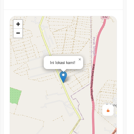
+
−
×
Ini lokasi kami!