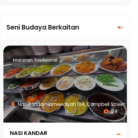
Seni Budaya Berkaitan
Makanan Tradisional
Nasi Kandar Hameediyah 164, Campbell Street
G...
24
NASI KANDAR
A