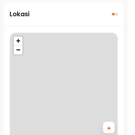
Lokasi
+
−