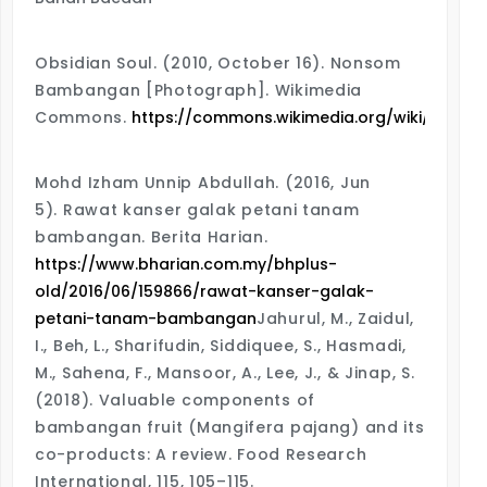
Obsidian Soul. (2010, October 16).
Nonsom
Bambangan
[Photograph]. Wikimedia
Commons.
https://commons.wikimedia.org/wiki/File:
Mohd Izham Unnip Abdullah. (2016, Jun
5).
Rawat kanser galak petani tanam
bambangan
. Berita Harian.
https://www.bharian.com.my/bhplus-
old/2016/06/159866/rawat-kanser-galak-
petani-tanam-bambangan
Jahurul, M., Zaidul,
I., Beh, L., Sharifudin, Siddiquee, S., Hasmadi,
M., Sahena, F., Mansoor, A., Lee, J., & Jinap, S.
(2018). Valuable components of
bambangan fruit (Mangifera pajang) and its
co-products: A review.
Food Research
International, 115
, 105–115.