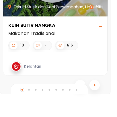
Fakulti Muzik dan Seni Persembahan, Universiti ...
10
KUIH BUTIR NANGKA
A
Makanan Tradisional
M
10
-
616
Kelantan