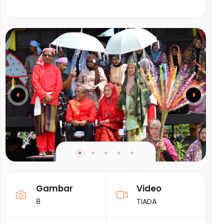
Gambar
Video
8
TIADA