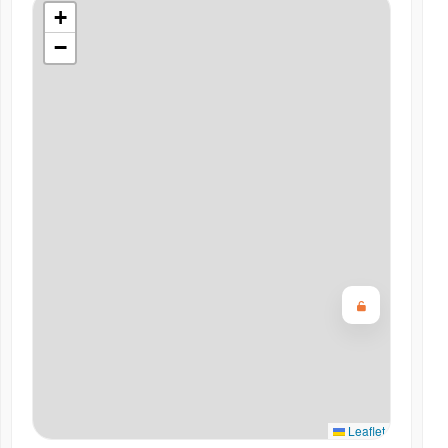
+
−
Leaflet