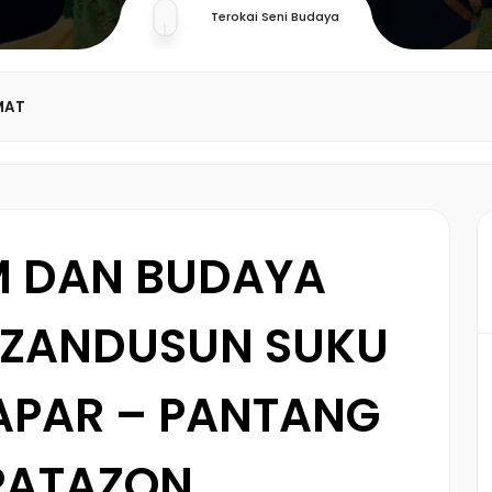
Terokai Seni Budaya
MAT
M DAN BUDAYA
ZANDUSUN SUKU
APAR – PANTANG
PATAZON