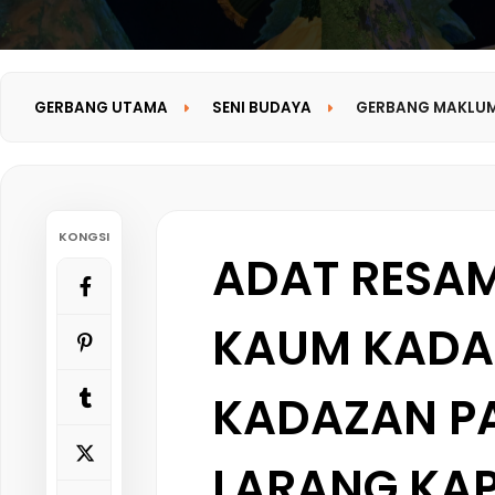
GERBANG UTAMA
SENI BUDAYA
GERBANG MAKLU
KONGSI
ADAT RESA
KAUM KADA
KADAZAN P
LARANG KA