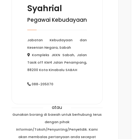
Syahrial
Pegawai Kebudayaan
Jabatan Kebudayaan dan
Kesenian Negara, Sabah
Kompleks JKKN Sabah, Jalan
Tasik off KM4 Jalan Penampang,
88200 Kota Kinabalu SABAH
088-205070
atau
Gunakan borang di bawah untuk berhubung terus
dengan pihak
Informan/Tokoh/Penyunting/Penyelidik. Kami
akan membalas pertanyaan anda secepat