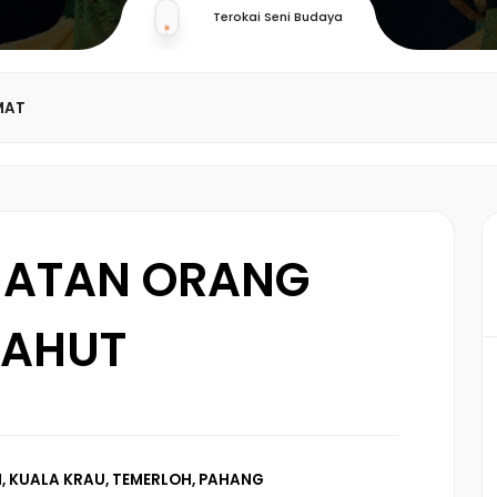
Terokai Seni Budaya
MAT
HATAN ORANG
JAHUT
, KUALA KRAU, TEMERLOH, PAHANG