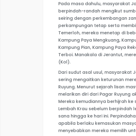
Pada masa dahulu, masyarakat Ja
berpindah-randah mengikut sumbe
seiring dengan perkembangan zama
perkampungan tetap serta membin
Temerloh, mereka menetap di beb
Kampung Paya Mengkuang, Kampun
Kampung Pian, Kampung Paya Rek
Terboi. Manakala di Jerantut, me
(Kol).
Dari sudut asal usul, masyarakat 
sering mengaitkan keturunan mer
Ruyung. Menurut sejarah lisan ma
melarikan diri dari Pagar Ruyung
Mereka kemudiannya berhijrah ke 
Lembah Krau sebelum berpindah le
sana hingga ke hari ini. Perpinda
apabila berlaku kemasukan masya
menyebabkan mereka memilih untuk 