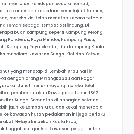
hut menjalani kehidupan secara nomad,
r makanan dan keperluan semulajadi. Namun,
n, mereka kini telah menetap secara tetap di
a rumah sebagai tempat berlindung. Di
erapa buah kampung seperti Kampung Pelong,
g Panderas, Paya Mendoi, Kampung Pasu,
oh, Kampung Paya Mendoi, dan Kampung Kuala
reka mendiami kawasan Sungai Kiol dan Kekwel
Jahut yang menetap di Lembah Krau hari ini
eka dengan orang Minangkabau dari Pagar
syarakat Jahut, nenek moyang mereka telah
 akibat pemberontakan Rawa pada tahun 1862.
sekitar Sungai Semantan di bahagian selatan
bih jauh ke Lembah Krau dan kekal menetap di
han ke kawasan hutan pedalaman ini juga berlaku
rakat Melayu ke pekan Kuala Krau,
tinggal lebih jauh di kawasan pinggir hutan.