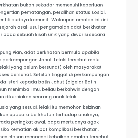
erkhatan bukan sekadar memenuhi keperluan
ngertian pematangan, peralihan status sosial,
entiti budaya komuniti. Walaupun amalan ini kini
, sejarah asal-usul pengamalan adat berkhatan
ipada sebuah kisah unik yang diwarisi secara
mpung Pian, adat berkhatan bermula apabila
 ke perkampungan Jahut. Lelaki tersebut malu
lelaki yang belum bersunat) oleh masyarakat
oses bersunat. Setelah tinggal di perkampungan
da isteri kepada batin Jahut (digelar Batin
hun menimba ilmu, beliau berkahwin dengan
 dikurniakan seorang anak lelaki.
sia yang sesuai, lelaki itu memohon keizinan
kan upacara berkhatan terhadap anaknya,
Pada peringkat awal, bapa mertuanya agak
siko kematian akibat komplikasi berkhatan.
 penjelasan mengenai kebaikan amalan tersebut,