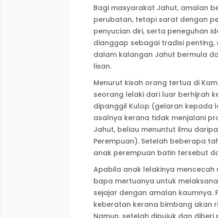
Bagi masyarakat Jahut, amalan b
perubatan, tetapi sarat dengan pe
penyucian diri, serta peneguhan id
dianggap sebagai tradisi penting
dalam kalangan Jahut bermula dar
lisan.
Menurut kisah orang tertua di Ka
seorang lelaki dari luar berhijrah
dipanggil Kulop (gelaran kepada 
asalnya kerana tidak menjalani pr
Jahut, beliau menuntut ilmu daripa
Perempuan). Setelah beberapa ta
anak perempuan batin tersebut dan
Apabila anak lelakinya mencecah u
bapa mertuanya untuk melaksana
sejajar dengan amalan kaumnya. 
keberatan kerana bimbang akan ri
Namun, setelah dipujuk dan diberi