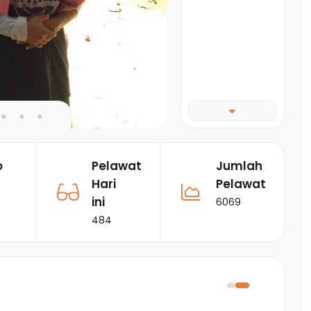
o
Pelawat
Jumlah
Hari
Pelawat
ini
6069
484