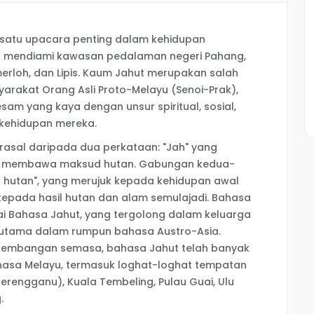
satu upacara penting dalam kehidupan
g mendiami kawasan pedalaman negeri Pahang,
erloh, dan Lipis. Kaum Jahut merupakan salah
rakat Orang Asli Proto-Melayu (Senoi-Prak),
esam yang kaya dengan unsur spiritual, sosial,
kehidupan mereka.
 berasal daripada dua perkataan: "Jah" yang
t" membawa maksud hutan. Gabungan kedua-
hutan", yang merujuk kepada kehidupan awal
epada hasil hutan dan alam semulajadi. Bahasa
ai Bahasa Jahut, yang tergolong dalam keluarga
utama dalam rumpun bahasa Austro-Asia.
embangan semasa, bahasa Jahut telah banyak
asa Melayu, termasuk loghat-loghat tempatan
(Terengganu), Kuala Tembeling, Pulau Guai, Ulu
.