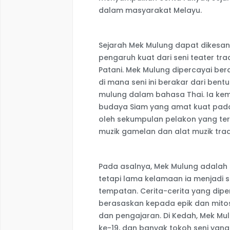
dalam masyarakat Melayu.
Sejarah Mek Mulung dapat dikesa
pengaruh kuat dari seni teater tra
Patani. Mek Mulung dipercayai be
di mana seni ini berakar dari ben
mulung dalam bahasa Thai. Ia ke
budaya Siam yang amat kuat pada
oleh sekumpulan pelakon yang terdi
muzik gamelan dan alat muzik tradi
Pada asalnya, Mek Mulung adala
tetapi lama kelamaan ia menjadi
tempatan. Cerita-cerita yang di
berasaskan kepada epik dan mito
dan pengajaran. Di Kedah, Mek Mu
ke-19, dan banyak tokoh seni yang