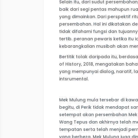
Selain itu, dari sudut persembaha
baik dari segi pentas mahupun rua
yang dimainkan. Dari perspektif ri
persembahan. Hal ini dikatakan d
tidak difahami fungsi dan tujuan
tertib. peranan pewaris ketika itu
kebarangkalian musibah akan me
Bertitik tolak daripada itu, berdas
of History, 2018, mengatakan baha
yang mempunyai dialog, naratif, la
intsrumental.
Mek Mulung mula tersebar di kawas
begitu, di Perik tidak mendapat 
setempat akan persembahan Mek Mu
Wang Tepus dan akhirnya telah m
tempatan serta telah menjadi perma
yang berbeza, Mek Mulung juga din