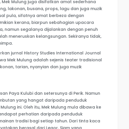
n, Mek Mulung juga disifatkan amat sederhana
ng, lakonan, busana, props, lagu dan juga muzik
tual pula, sifatnya amat berbeza dengan
emikian kerana, biarpun sebahagian upacara
nya, namun segalanya dijalankan dengan penuh
 ialah meneruskan kelangsungan. Sekiranya tidak,
nimpa.
arkan jurnal History Studies International Journal
wa Mek Mulung adalah sejenis teater tradisional
konan, tarian, nyanyian dan juga muzik
an Paya Kulubi dan setersunya di Perik. Namun
sambutan yang hangat daripada penduduk
lung ini. Oleh itu, Mek Mulung mula dibawa ke
endapat perhatian daripada penduduk
inan tradisi bagi setiap tahun. Dari tinta kaca
yatakan berasal dari Legor, Siam yang