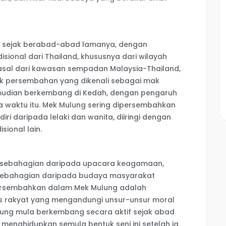
n sejak berabad-abad lamanya, dengan
disional dari Thailand, khususnya dari wilayah
rasal dari kawasan sempadan Malaysia-Thailand,
tuk persembahan yang dikenali sebagai mak
mudian berkembang di Kedah, dengan pengaruh
 waktu itu. Mek Mulung sering dipersembahkan
ri daripada lelaki dan wanita, diiringi dengan
sional lain.
h sebahagian daripada upacara keagamaan,
 sebahagian daripada budaya masyarakat
persembahkan dalam Mek Mulung adalah
s rakyat yang mengandungi unsur-unsur moral
lung mula berkembang secara aktif sejak abad
 menghidupkan semula bentuk seni ini setelah ia