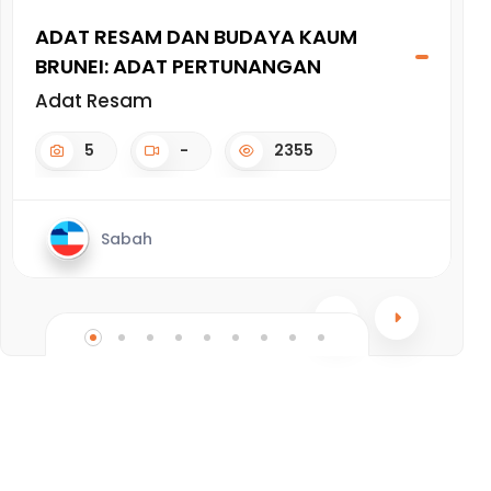
ADAT RESAM DAN BUDAYA KAUM
A
BRUNEI: ADAT PERTUNANGAN
M
S
Adat Resam
A
5
-
2355
Sabah