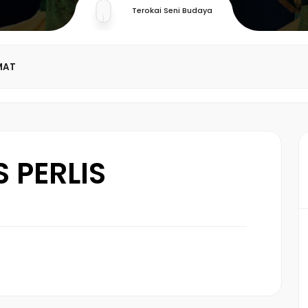
Terokai Seni Budaya
MAT
 PERLIS