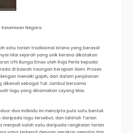
 Keseniaan Negara
 satu tarian tradisional istana yang berasal
unyai nilai sejarah yang unik kerana dikatakan
an Ufti Bunga Emas oleh Raja Perlis kepada
berada di bawah naungan Kerajaan Siam. Proses
dengan menaiki gajah, dan dalam perjalanan
g dikenali sebagai Tuk Jambul bersama
buah lagu yang dinamakan Layang Mas.
dua-dua individu ini mencipta pula satu bentuk
daripada lagu tersebut, dan lahirlah Tarian
a menjadi salah satu daripada rangkaian tarian
istana yang terkenal dengan gerakan gemalai dan